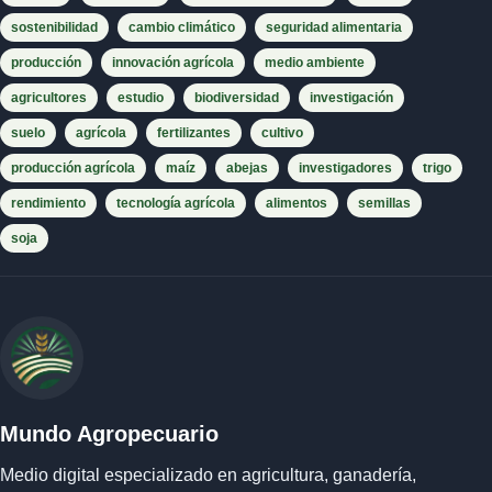
sostenibilidad
cambio climático
seguridad alimentaria
producción
innovación agrícola
medio ambiente
agricultores
estudio
biodiversidad
investigación
suelo
agrícola
fertilizantes
cultivo
producción agrícola
maíz
abejas
investigadores
trigo
rendimiento
tecnología agrícola
alimentos
semillas
soja
Mundo Agropecuario
Medio digital especializado en agricultura, ganadería,