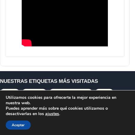
NUESTRAS ETIQUETAS MÁS VISITADAS
cultivos
agricultura
agricultura sostenible
plantas
Utilizamos cookies para ofrecerte la mejor experiencia en
nuestra web.
sostenibilidad
cambio climático
seguridad alimentaria
Puedes aprender más sobre qué cookies utilizamos o
producción
innovación agrícola
medio ambiente
desactivarlas en los
ajustes
.
agricultores
estudio
biodiversidad
investigación
Aceptar
suelo
agrícola
fertilizantes
cultivo