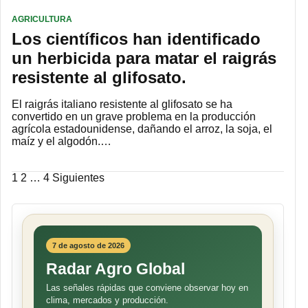
AGRICULTURA
Los científicos han identificado
un herbicida para matar el raigrás
resistente al glifosato.
El raigrás italiano resistente al glifosato se ha
convertido en un grave problema en la producción
agrícola estadounidense, dañando el arroz, la soja, el
maíz y el algodón.…
Paginación
1
2
…
4
Siguientes
de
entradas
7 de agosto de 2026
Radar Agro Global
Las señales rápidas que conviene observar hoy en
clima, mercados y producción.