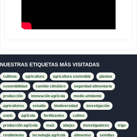
NUESTRAS ETIQUETAS MÁS VISITADAS
cultivos
agricultura
agricultura sostenible
plantas
sostenibilidad
cambio climático
seguridad alimentaria
producción
innovación agrícola
medio ambiente
agricultores
estudio
biodiversidad
investigación
suelo
agrícola
fertilizantes
cultivo
producción agrícola
maíz
abejas
investigadores
trigo
rendimiento
tecnología agrícola
alimentos
semillas