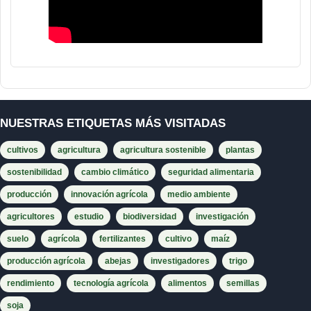
NUESTRAS ETIQUETAS MÁS VISITADAS
cultivos
agricultura
agricultura sostenible
plantas
sostenibilidad
cambio climático
seguridad alimentaria
producción
innovación agrícola
medio ambiente
agricultores
estudio
biodiversidad
investigación
suelo
agrícola
fertilizantes
cultivo
maíz
producción agrícola
abejas
investigadores
trigo
rendimiento
tecnología agrícola
alimentos
semillas
soja