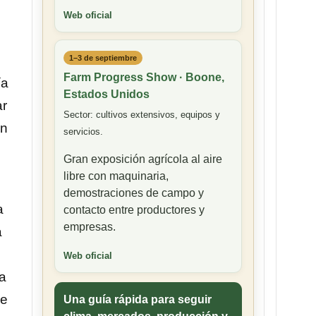
Web oficial
1–3 de septiembre
Farm Progress Show · Boone,
ía
Estados Unidos
ar
Sector: cultivos extensivos, equipos y
un
servicios.
Gran exposición agrícola al aire
libre con maquinaria,
demostraciones de campo y
a
contacto entre productores y
empresas.
a
Web oficial
na
ue
Una guía rápida para seguir