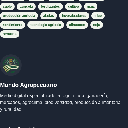
suelo
agrícola
fertilizantes
cultivo
maíz
producción agrícola
abejas
investigadores
trigo
rendimiento
tecnología agrícola
alimentos
soja
semillas
Mundo Agropecuario
Medio digital especializado en agricultura, ganadería,
mercados, agroclima, biodiversidad, producción alimentaria
y ruralidad.