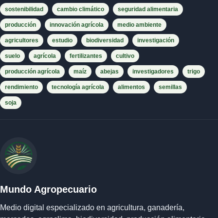
sostenibilidad
cambio climático
seguridad alimentaria
producción
innovación agrícola
medio ambiente
agricultores
estudio
biodiversidad
investigación
suelo
agrícola
fertilizantes
cultivo
producción agrícola
maíz
abejas
investigadores
trigo
rendimiento
tecnología agrícola
alimentos
semillas
soja
Mundo Agropecuario
Medio digital especializado en agricultura, ganadería,