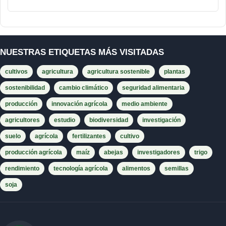
NUESTRAS ETIQUETAS MÁS VISITADAS
cultivos
agricultura
agricultura sostenible
plantas
sostenibilidad
cambio climático
seguridad alimentaria
producción
innovación agrícola
medio ambiente
agricultores
estudio
biodiversidad
investigación
suelo
agrícola
fertilizantes
cultivo
producción agrícola
maíz
abejas
investigadores
trigo
rendimiento
tecnología agrícola
alimentos
semillas
soja