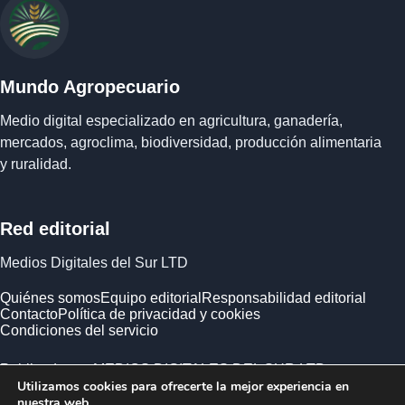
Mundo Agropecuario
Medio digital especializado en agricultura, ganadería,
mercados, agroclima, biodiversidad, producción alimentaria
y ruralidad.
Red editorial
Medios Digitales del Sur LTD
Quiénes somos
Equipo editorial
Responsabilidad editorial
Contacto
Política de privacidad y cookies
Condiciones del servicio
Publicado por MEDIOS DIGITALES DEL SUR LTD ·
Utilizamos cookies para ofrecerte la mejor experiencia en
Empresa registrada en Inglaterra y Gales.
nuestra web.