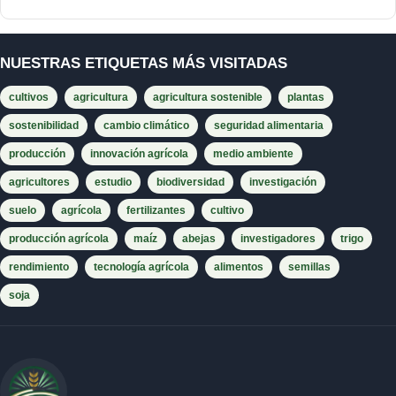
NUESTRAS ETIQUETAS MÁS VISITADAS
cultivos
agricultura
agricultura sostenible
plantas
sostenibilidad
cambio climático
seguridad alimentaria
producción
innovación agrícola
medio ambiente
agricultores
estudio
biodiversidad
investigación
suelo
agrícola
fertilizantes
cultivo
producción agrícola
maíz
abejas
investigadores
trigo
rendimiento
tecnología agrícola
alimentos
semillas
soja