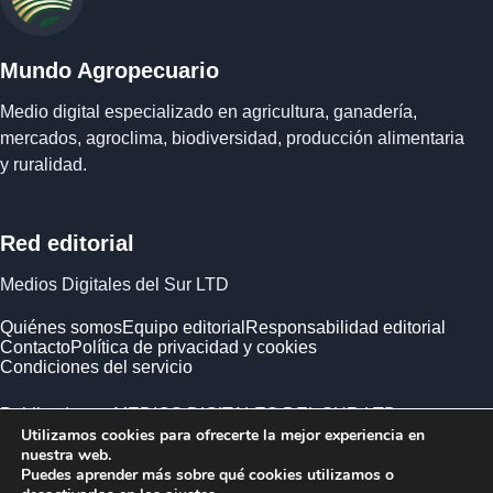
Mundo Agropecuario
Medio digital especializado en agricultura, ganadería,
mercados, agroclima, biodiversidad, producción alimentaria
y ruralidad.
Red editorial
Medios Digitales del Sur LTD
Quiénes somos
Equipo editorial
Responsabilidad editorial
Contacto
Política de privacidad y cookies
Condiciones del servicio
Publicado por MEDIOS DIGITALES DEL SUR LTD ·
Utilizamos cookies para ofrecerte la mejor experiencia en
Empresa registrada en Inglaterra y Gales.
nuestra web.
Puedes aprender más sobre qué cookies utilizamos o