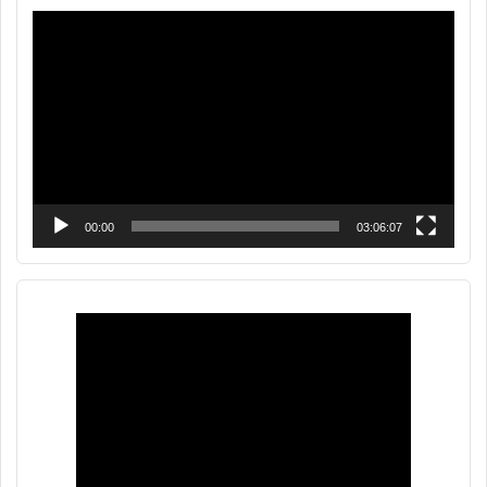
Reproductor
de
vídeo
00:00
03:06:07