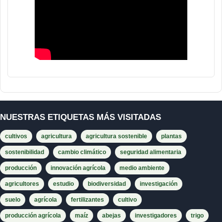
NUESTRAS ETIQUETAS MÁS VISITADAS
cultivos
agricultura
agricultura sostenible
plantas
sostenibilidad
cambio climático
seguridad alimentaria
producción
innovación agrícola
medio ambiente
agricultores
estudio
biodiversidad
investigación
suelo
agrícola
fertilizantes
cultivo
producción agrícola
maíz
abejas
investigadores
trigo