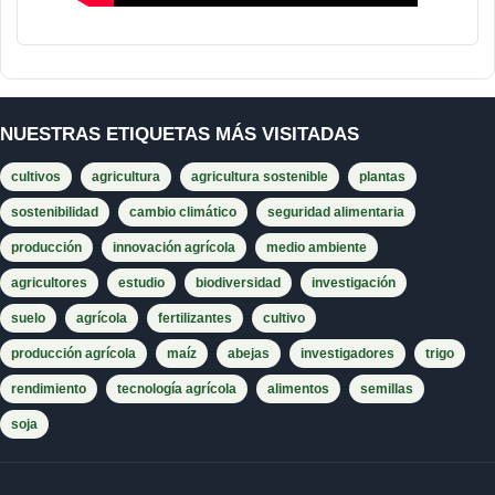
NUESTRAS ETIQUETAS MÁS VISITADAS
cultivos
agricultura
agricultura sostenible
plantas
sostenibilidad
cambio climático
seguridad alimentaria
producción
innovación agrícola
medio ambiente
agricultores
estudio
biodiversidad
investigación
suelo
agrícola
fertilizantes
cultivo
producción agrícola
maíz
abejas
investigadores
trigo
rendimiento
tecnología agrícola
alimentos
semillas
soja