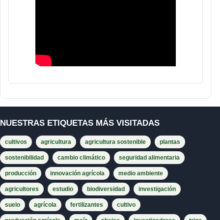
NUESTRAS ETIQUETAS MÁS VISITADAS
cultivos
agricultura
agricultura sostenible
plantas
sostenibilidad
cambio climático
seguridad alimentaria
producción
innovación agrícola
medio ambiente
agricultores
estudio
biodiversidad
investigación
suelo
agrícola
fertilizantes
cultivo