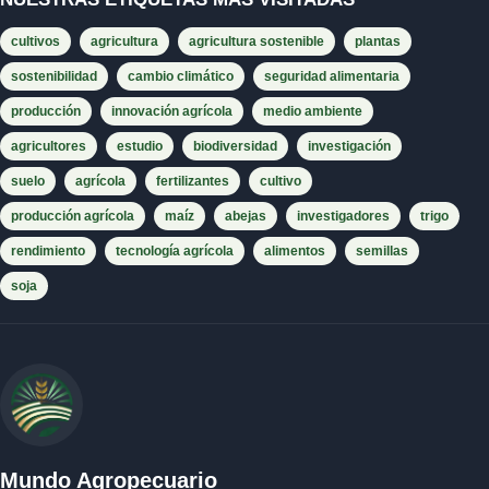
cultivos
agricultura
agricultura sostenible
plantas
sostenibilidad
cambio climático
seguridad alimentaria
producción
innovación agrícola
medio ambiente
agricultores
estudio
biodiversidad
investigación
suelo
agrícola
fertilizantes
cultivo
producción agrícola
maíz
abejas
investigadores
trigo
rendimiento
tecnología agrícola
alimentos
semillas
soja
Mundo Agropecuario