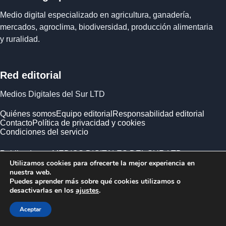
Medio digital especializado en agricultura, ganadería,
mercados, agroclima, biodiversidad, producción alimentaria
y ruralidad.
Red editorial
Medios Digitales del Sur LTD
Quiénes somos
Equipo editorial
Responsabilidad editorial
Contacto
Política de privacidad y cookies
Condiciones del servicio
Publicado por MEDIOS DIGITALES DEL SUR LTD ·
Utilizamos cookies para ofrecerte la mejor experiencia en
Empresa registrada en Inglaterra y Gales.
nuestra web.
Puedes aprender más sobre qué cookies utilizamos o
desactivarlas en los
ajustes
.
Aceptar
© 2026 Mundo Agropecuario