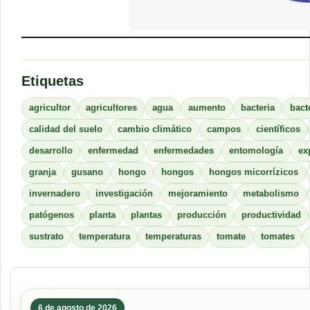
Etiquetas
agricultor
agricultores
agua
aumento
bacteria
bact
calidad del suelo
cambio climático
campos
científicos
desarrollo
enfermedad
enfermedades
entomología
ex
granja
gusano
hongo
hongos
hongos micorrízicos
invernadero
investigación
mejoramiento
metabolismo
patógenos
planta
plantas
producción
productividad
sustrato
temperatura
temperaturas
tomate
tomates
6 de agosto de 2026