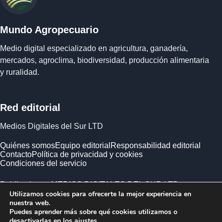
Mundo Agropecuario
Medio digital especializado en agricultura, ganadería,
mercados, agroclima, biodiversidad, producción alimentaria
y ruralidad.
Red editorial
Medios Digitales del Sur LTD
Quiénes somos
Equipo editorial
Responsabilidad editorial
Contacto
Política de privacidad y cookies
Condiciones del servicio
Publicado por MEDIOS DIGITALES DEL SUR LTD ·
Utilizamos cookies para ofrecerte la mejor experiencia en
Empresa registrada en Inglaterra y Gales.
nuestra web.
Puedes aprender más sobre qué cookies utilizamos o
desactivarlas en los
ajustes
.