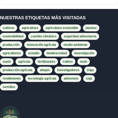
NUESTRAS ETIQUETAS MÁS VISITADAS
cultivos
agricultura
agricultura sostenible
plantas
sostenibilidad
cambio climático
seguridad alimentaria
producción
innovación agrícola
medio ambiente
agricultores
estudio
biodiversidad
investigación
suelo
agrícola
fertilizantes
cultivo
maíz
producción agrícola
abejas
investigadores
trigo
rendimiento
tecnología agrícola
alimentos
soja
semillas