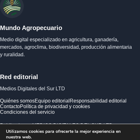
Mundo Agropecuario
Medio digital especializado en agricultura, ganadería,
mercados, agroclima, biodiversidad, producción alimentaria
y ruralidad.
Red editorial
Medios Digitales del Sur LTD
Quiénes somos
Equipo editorial
Responsabilidad editorial
Contacto
Política de privacidad y cookies
Condiciones del servicio
Publicado por MEDIOS DIGITALES DEL SUR LTD ·
Utilizamos cookies para ofrecerte la mejor experiencia en
Empresa registrada en Inglaterra y Gales.
nuestra web.