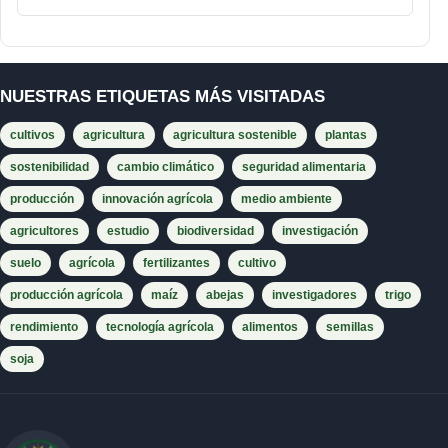
NUESTRAS ETIQUETAS MÁS VISITADAS
cultivos
agricultura
agricultura sostenible
plantas
sostenibilidad
cambio climático
seguridad alimentaria
producción
innovación agrícola
medio ambiente
agricultores
estudio
biodiversidad
investigación
suelo
agrícola
fertilizantes
cultivo
producción agrícola
maíz
abejas
investigadores
trigo
rendimiento
tecnología agrícola
alimentos
semillas
soja