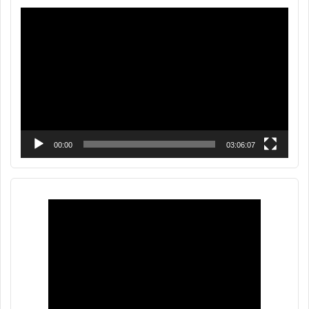
Reproductor
de
vídeo
00:00
03:06:07