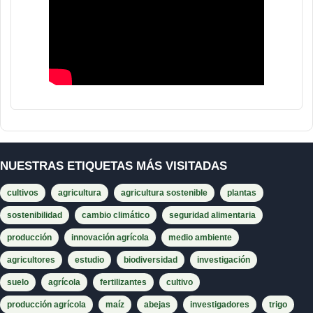
NUESTRAS ETIQUETAS MÁS VISITADAS
cultivos
agricultura
agricultura sostenible
plantas
sostenibilidad
cambio climático
seguridad alimentaria
producción
innovación agrícola
medio ambiente
agricultores
estudio
biodiversidad
investigación
suelo
agrícola
fertilizantes
cultivo
producción agrícola
maíz
abejas
investigadores
trigo