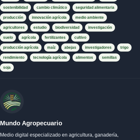
sostenibilidad
cambio climático
seguridad alimentaria
producción
innovación agrícola
medio ambiente
agricultores
estudio
biodiversidad
investigación
suelo
agrícola
fertilizantes
cultivo
producción agrícola
maíz
abejas
investigadores
trigo
rendimiento
tecnología agrícola
alimentos
semillas
soja
Mundo Agropecuario
Medio digital especializado en agricultura, ganadería,