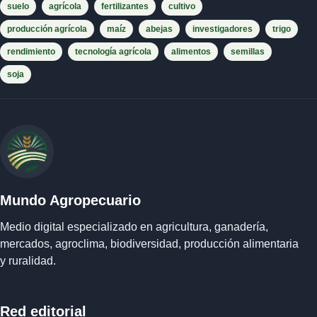
suelo
agrícola
fertilizantes
cultivo
producción agrícola
maíz
abejas
investigadores
trigo
rendimiento
tecnología agrícola
alimentos
semillas
soja
Mundo Agropecuario
Medio digital especializado en agricultura, ganadería,
mercados, agroclima, biodiversidad, producción alimentaria
y ruralidad.
Red editorial