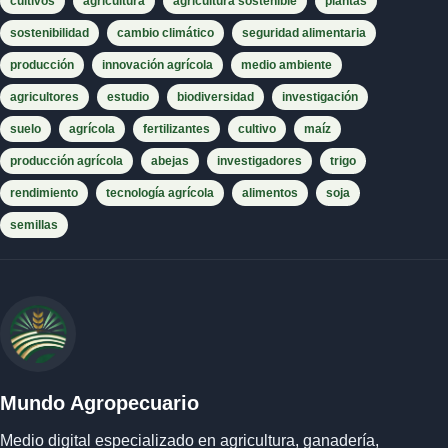
cultivos
agricultura
agricultura sostenible
plantas
sostenibilidad
cambio climático
seguridad alimentaria
producción
innovación agrícola
medio ambiente
agricultores
estudio
biodiversidad
investigación
suelo
agrícola
fertilizantes
cultivo
maíz
producción agrícola
abejas
investigadores
trigo
rendimiento
tecnología agrícola
alimentos
soja
semillas
Mundo Agropecuario
Medio digital especializado en agricultura, ganadería,