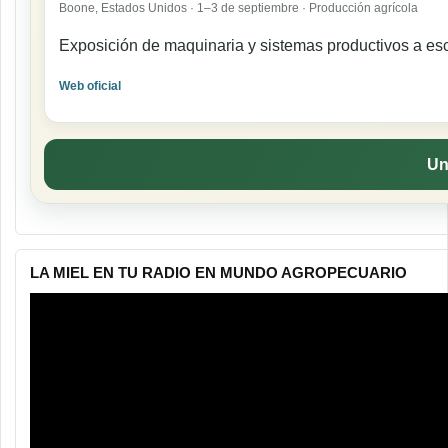
Boone, Estados Unidos · 1–3 de septiembre · Producción agrícola
Exposición de maquinaria y sistemas productivos a esc
Web oficial
Un
LA MIEL EN TU RADIO EN MUNDO AGROPECUARIO
Reproductor
de
vídeo