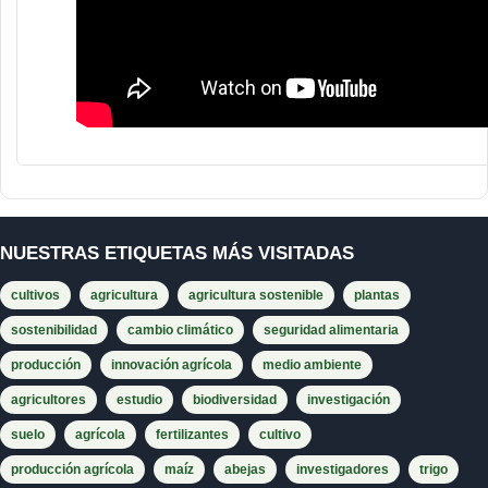
NUESTRAS ETIQUETAS MÁS VISITADAS
cultivos
agricultura
agricultura sostenible
plantas
sostenibilidad
cambio climático
seguridad alimentaria
producción
innovación agrícola
medio ambiente
agricultores
estudio
biodiversidad
investigación
suelo
agrícola
fertilizantes
cultivo
producción agrícola
maíz
abejas
investigadores
trigo