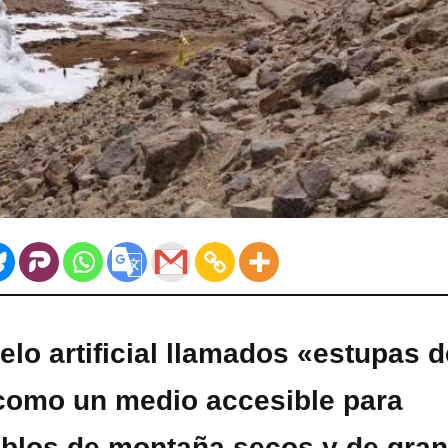
lo artificial llamados «estupas d
 como un medio accesible para
eblos de montaña secos y de gran