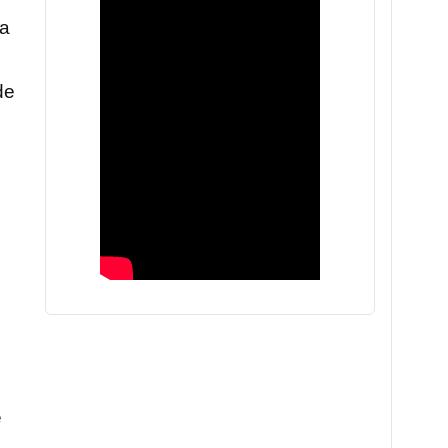
ua
de
e