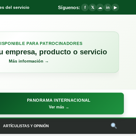
Síguenos:
s del servicio
f
𝕏
☁
in
▶
DISPONIBLE PARA PATROCINADORES
 empresa, producto o servicio
Más información →
PANORAMA INTERNACIONAL
Ver más →
ARTÍCULISTAS Y OPINIÓN