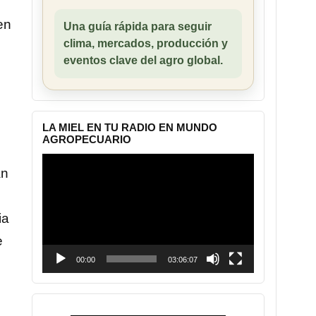
en
Una guía rápida para seguir
clima, mercados, producción y
eventos clave del agro global.
LA MIEL EN TU RADIO EN MUNDO
AGROPECUARIO
Reproductor
an
de
vídeo
ia
e
00:00
03:06:07