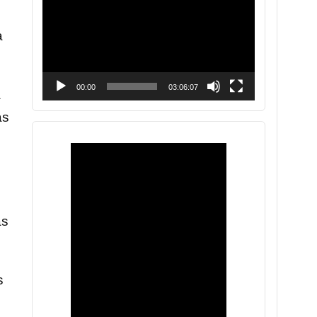
vídeo
a
00:00
03:06:07
a
as
as
s