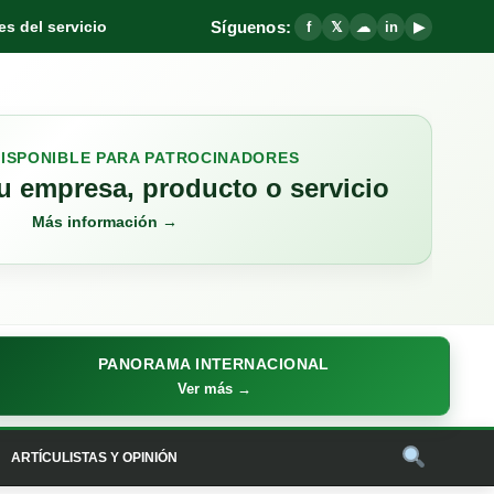
Síguenos:
s del servicio
f
𝕏
☁
in
▶
DISPONIBLE PARA PATROCINADORES
 empresa, producto o servicio
Más información →
PANORAMA INTERNACIONAL
Ver más →
ARTÍCULISTAS Y OPINIÓN