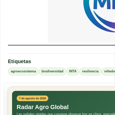
Etiquetas
agroecosistema
biodiversidad
INTA
resiliencia
viñedo
7 de agosto de 2026
Radar Agro Global
Las señales rápidas que conviene observar hoy en clima, mercad