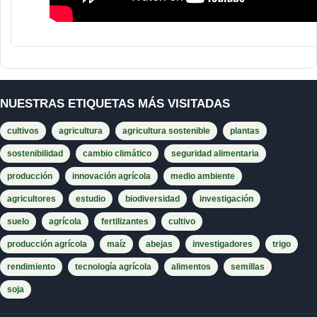
NUESTRAS ETIQUETAS MÁS VISITADAS
cultivos
agricultura
agricultura sostenible
plantas
sostenibilidad
cambio climático
seguridad alimentaria
producción
innovación agrícola
medio ambiente
agricultores
estudio
biodiversidad
investigación
suelo
agrícola
fertilizantes
cultivo
producción agrícola
maíz
abejas
investigadores
trigo
rendimiento
tecnología agrícola
alimentos
semillas
soja