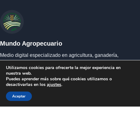
Mundo Agropecuario
Medio digital especializado en agricultura, ganadería,
mercados, agroclima, biodiversidad, producción alimentaria
Utilizamos cookies para ofrecerte la mejor experiencia en
y ruralidad.
nuestra web.
Puedes aprender más sobre qué cookies utilizamos o
desactivarlas en los
ajustes
.
Red editorial
Aceptar
Medios Digitales del Sur LTD
Quiénes somos
Equipo editorial
Responsabilidad editorial
Contacto
Política de privacidad y cookies
Condiciones del servicio