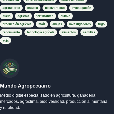
agricultores
estudio
biodiversidad
investigación
suelo
agrícola
fertilizantes
cultivo
producción agrícola
maíz
abejas
investigadores
trigo
rendimiento
tecnología agrícola
alimentos
semillas
soja
Mundo Agropecuario
Medio digital especializado en agricultura, ganadería,
mercados, agroclima, biodiversidad, producción alimentaria
y ruralidad.