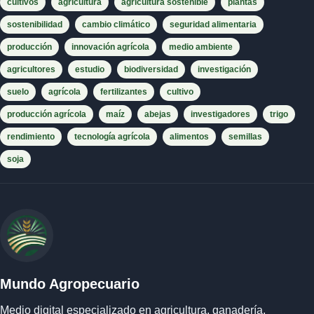
cultivos
agricultura
agricultura sostenible
plantas
sostenibilidad
cambio climático
seguridad alimentaria
producción
innovación agrícola
medio ambiente
agricultores
estudio
biodiversidad
investigación
suelo
agrícola
fertilizantes
cultivo
producción agrícola
maíz
abejas
investigadores
trigo
rendimiento
tecnología agrícola
alimentos
semillas
soja
Mundo Agropecuario
Medio digital especializado en agricultura, ganadería,