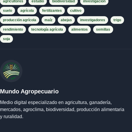
agricultores
estudio
biodiversidad
investigación
suelo
agrícola
fertilizantes
cultivo
producción agrícola
maíz
abejas
investigadores
trigo
rendimiento
tecnología agrícola
alimentos
semillas
soja
Mundo Agropecuario
Medio digital especializado en agricultura, ganadería,
mercados, agroclima, biodiversidad, producción alimentaria
y ruralidad.