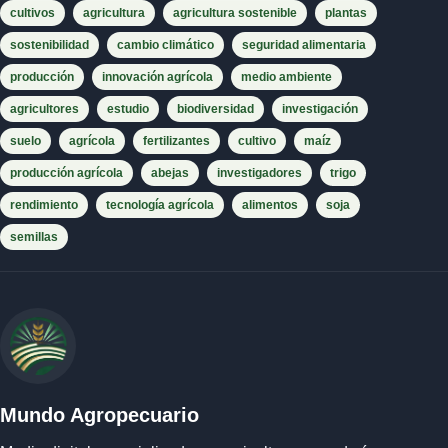
cultivos
agricultura
agricultura sostenible
plantas
sostenibilidad
cambio climático
seguridad alimentaria
producción
innovación agrícola
medio ambiente
agricultores
estudio
biodiversidad
investigación
suelo
agrícola
fertilizantes
cultivo
maíz
producción agrícola
abejas
investigadores
trigo
rendimiento
tecnología agrícola
alimentos
soja
semillas
Mundo Agropecuario