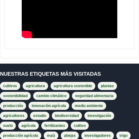
NUESTRAS ETIQUETAS MÁS VISITADAS
cultivos
agricultura
agricultura sostenible
plantas
sostenibilidad
cambio climático
seguridad alimentaria
producción
innovación agrícola
medio ambiente
agricultores
estudio
biodiversidad
investigación
suelo
agrícola
fertilizantes
cultivo
producción agrícola
maíz
abejas
investigadores
trigo