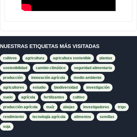
NUESTRAS ETIQUETAS MÁS VISITADAS
cultivos
agricultura
agricultura sostenible
plantas
sostenibilidad
cambio climático
seguridad alimentaria
producción
innovación agrícola
medio ambiente
agricultores
estudio
biodiversidad
investigación
suelo
agrícola
fertilizantes
cultivo
producción agrícola
maíz
abejas
investigadores
trigo
rendimiento
tecnología agrícola
alimentos
semillas
soja