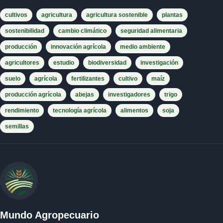
cultivos
agricultura
agricultura sostenible
plantas
sostenibilidad
cambio climático
seguridad alimentaria
producción
innovación agrícola
medio ambiente
agricultores
estudio
biodiversidad
investigación
suelo
agrícola
fertilizantes
cultivo
maíz
producción agrícola
abejas
investigadores
trigo
rendimiento
tecnología agrícola
alimentos
soja
semillas
Mundo Agropecuario