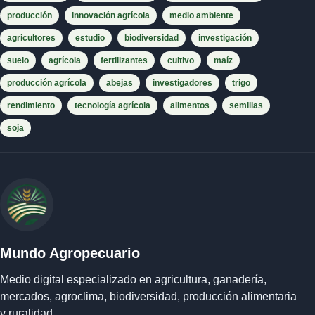
producción
innovación agrícola
medio ambiente
agricultores
estudio
biodiversidad
investigación
suelo
agrícola
fertilizantes
cultivo
maíz
producción agrícola
abejas
investigadores
trigo
rendimiento
tecnología agrícola
alimentos
semillas
soja
Mundo Agropecuario
Medio digital especializado en agricultura, ganadería,
mercados, agroclima, biodiversidad, producción alimentaria
y ruralidad.