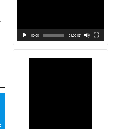
vídeo
a
00:00
03:06:07
o