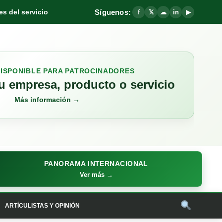
Síguenos:
s del servicio
f
𝕏
☁
in
▶
DISPONIBLE PARA PATROCINADORES
 empresa, producto o servicio
Más información →
PANORAMA INTERNACIONAL
Ver más →
ARTÍCULISTAS Y OPINIÓN