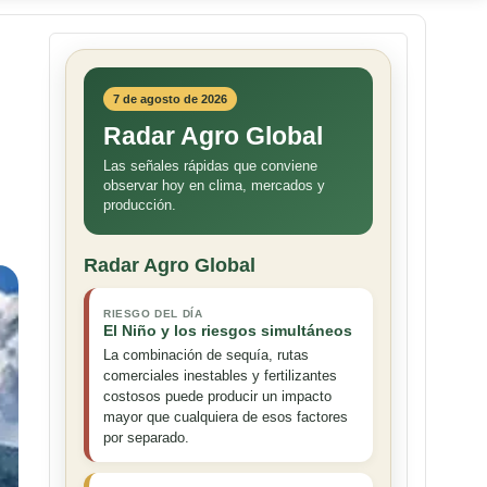
7 de agosto de 2026
Radar Agro Global
Las señales rápidas que conviene
observar hoy en clima, mercados y
producción.
Radar Agro Global
RIESGO DEL DÍA
El Niño y los riesgos simultáneos
La combinación de sequía, rutas
comerciales inestables y fertilizantes
costosos puede producir un impacto
mayor que cualquiera de esos factores
por separado.