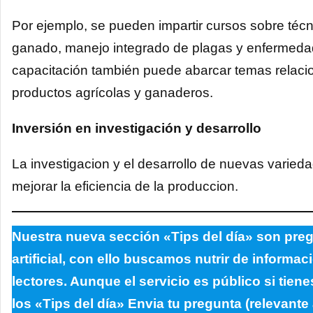
Por ejemplo, se pueden impartir cursos sobre técn
ganado, manejo integrado de plagas y enfermedad
capacitación también puede abarcar temas relacio
productos agrícolas y ganaderos.
Inversión en investigación y desarrollo
La investigacion y el desarrollo de nuevas varie
mejorar la eficiencia de la produccion.
Nuestra nueva sección «Tips del día» son preg
artificial, con ello buscamos nutrir de informa
lectores. Aunque el servicio es público si tien
los «Tips del día» Envia tu pregunta (relevante 