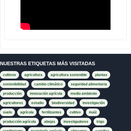
NUESTRAS ETIQUETAS MÁS VISITADAS
cultivos
agricultura
agricultura sostenible
plantas
sostenibilidad
cambio climático
seguridad alimentaria
producción
innovación agrícola
medio ambiente
agricultores
estudio
biodiversidad
investigación
suelo
agrícola
fertilizantes
cultivo
maíz
producción agrícola
abejas
investigadores
trigo