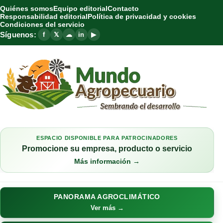
Quiénes somos
Equipo editorial
Contacto
Responsabilidad editorial
Política de privacidad y cookies
Condiciones del servicio
Síguenos:
f
𝕏
☁
in
▶
ESPACIO DISPONIBLE PARA PATROCINADORES
Promocione su empresa, producto o servicio
Más información →
PANORAMA AGROCLIMÁTICO
Ver más →