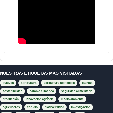
NUESTRAS ETIQUETAS MÁS VISITADAS
cultivos
agricultura
agricultura sostenible
plantas
sostenibilidad
cambio climático
seguridad alimentaria
producción
innovación agrícola
medio ambiente
agricultores
estudio
biodiversidad
investigación