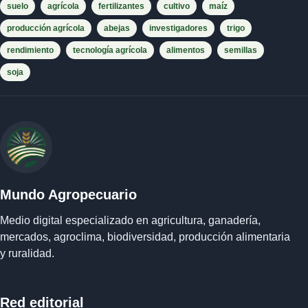
suelo
agrícola
fertilizantes
cultivo
maíz
producción agrícola
abejas
investigadores
trigo
rendimiento
tecnología agrícola
alimentos
semillas
soja
Mundo Agropecuario
Medio digital especializado en agricultura, ganadería,
mercados, agroclima, biodiversidad, producción alimentaria
y ruralidad.
Red editorial