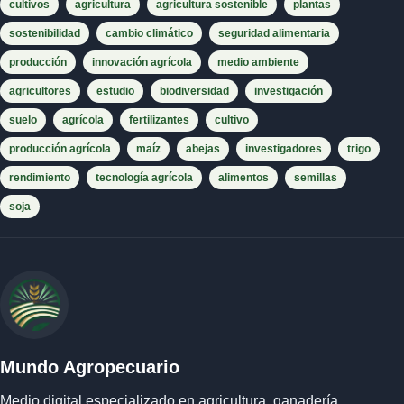
cultivos
agricultura
agricultura sostenible
plantas
sostenibilidad
cambio climático
seguridad alimentaria
producción
innovación agrícola
medio ambiente
agricultores
estudio
biodiversidad
investigación
suelo
agrícola
fertilizantes
cultivo
producción agrícola
maíz
abejas
investigadores
trigo
rendimiento
tecnología agrícola
alimentos
semillas
soja
Mundo Agropecuario
Medio digital especializado en agricultura, ganadería,