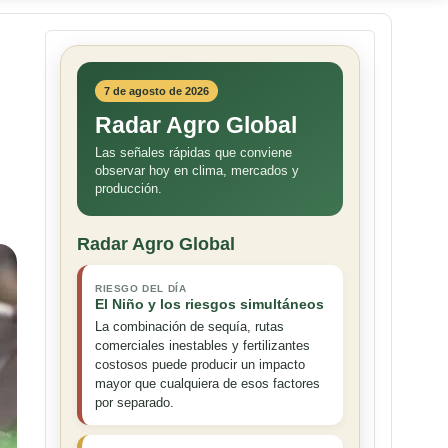
7 de agosto de 2026
Radar Agro Global
Las señales rápidas que conviene
observar hoy en clima, mercados y
producción.
Radar Agro Global
RIESGO DEL DÍA
El Niño y los riesgos simultáneos
La combinación de sequía, rutas
comerciales inestables y fertilizantes
costosos puede producir un impacto
mayor que cualquiera de esos factores
por separado.