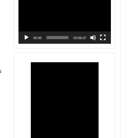
vídeo
00:00
03:06:07
s