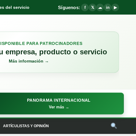
Síguenos:
s del servicio
f
𝕏
☁
in
▶
DISPONIBLE PARA PATROCINADORES
 empresa, producto o servicio
Más información →
PANORAMA INTERNACIONAL
Ver más →
ARTÍCULISTAS Y OPINIÓN