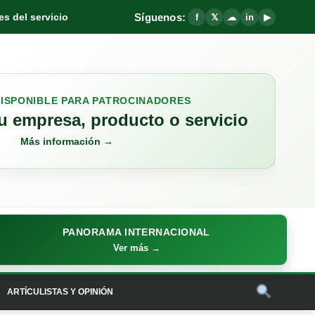
Síguenos:
s del servicio
f
𝕏
☁
in
▶
DISPONIBLE PARA PATROCINADORES
 empresa, producto o servicio
Más información →
PANORAMA INTERNACIONAL
Ver más →
ARTÍCULISTAS Y OPINIÓN