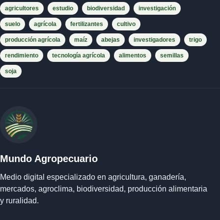
agricultores
estudio
biodiversidad
investigación
suelo
agrícola
fertilizantes
cultivo
producción agrícola
maíz
abejas
investigadores
trigo
rendimiento
tecnología agrícola
alimentos
semillas
soja
Mundo Agropecuario
Medio digital especializado en agricultura, ganadería,
mercados, agroclima, biodiversidad, producción alimentaria
y ruralidad.