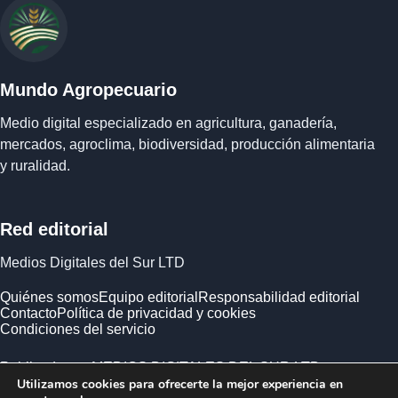
Mundo Agropecuario
Medio digital especializado en agricultura, ganadería,
mercados, agroclima, biodiversidad, producción alimentaria
y ruralidad.
Red editorial
Medios Digitales del Sur LTD
Quiénes somos
Equipo editorial
Responsabilidad editorial
Contacto
Política de privacidad y cookies
Condiciones del servicio
Publicado por MEDIOS DIGITALES DEL SUR LTD ·
Utilizamos cookies para ofrecerte la mejor experiencia en
Empresa registrada en Inglaterra y Gales.