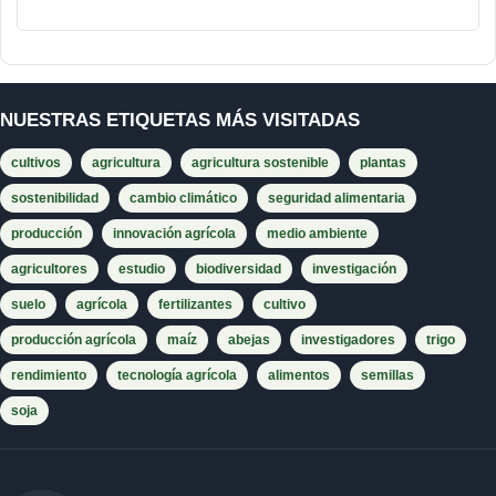
NUESTRAS ETIQUETAS MÁS VISITADAS
cultivos
agricultura
agricultura sostenible
plantas
sostenibilidad
cambio climático
seguridad alimentaria
producción
innovación agrícola
medio ambiente
agricultores
estudio
biodiversidad
investigación
suelo
agrícola
fertilizantes
cultivo
producción agrícola
maíz
abejas
investigadores
trigo
rendimiento
tecnología agrícola
alimentos
semillas
soja