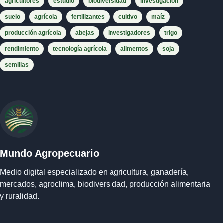
agricultores
estudio
biodiversidad
investigación
suelo
agrícola
fertilizantes
cultivo
maíz
producción agrícola
abejas
investigadores
trigo
rendimiento
tecnología agrícola
alimentos
soja
semillas
Mundo Agropecuario
Medio digital especializado en agricultura, ganadería,
mercados, agroclima, biodiversidad, producción alimentaria
y ruralidad.