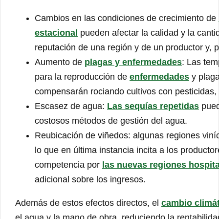
Cambios en las condiciones de crecimiento de
estacional
pueden afectar la calidad y la cant
reputación de una región y de un productor y, p
Aumento de
plagas y enfermedades
: Las tem
para la reproducción de
enfermedades
y plaga
compensarán rociando cultivos con pesticidas, l
Escasez de agua:
Las sequías repetidas
puede
costosos métodos de gestión del agua.
Reubicación de viñedos: algunas regiones viní
lo que en última instancia incita a los producto
competencia por
las nuevas regiones hospita
adicional sobre los ingresos.
Además de estos efectos directos, el
cambio climá
el agua y la mano de obra, reduciendo la rentabilida