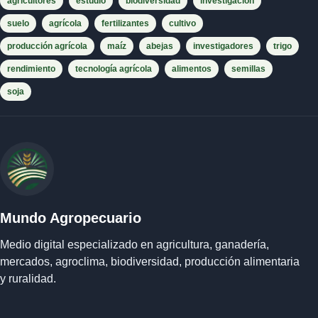
agricultores
estudio
biodiversidad
investigación
suelo
agrícola
fertilizantes
cultivo
producción agrícola
maíz
abejas
investigadores
trigo
rendimiento
tecnología agrícola
alimentos
semillas
soja
Mundo Agropecuario
Medio digital especializado en agricultura, ganadería,
mercados, agroclima, biodiversidad, producción alimentaria
y ruralidad.