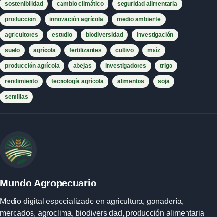
sostenibilidad
cambio climático
seguridad alimentaria
producción
innovación agrícola
medio ambiente
agricultores
estudio
biodiversidad
investigación
suelo
agrícola
fertilizantes
cultivo
maíz
producción agrícola
abejas
investigadores
trigo
rendimiento
tecnología agrícola
alimentos
soja
semillas
Mundo Agropecuario
Medio digital especializado en agricultura, ganadería,
mercados, agroclima, biodiversidad, producción alimentaria