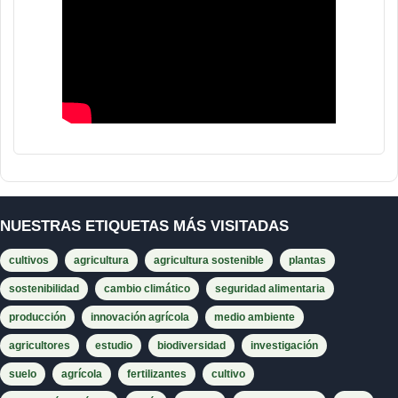
NUESTRAS ETIQUETAS MÁS VISITADAS
cultivos
agricultura
agricultura sostenible
plantas
sostenibilidad
cambio climático
seguridad alimentaria
producción
innovación agrícola
medio ambiente
agricultores
estudio
biodiversidad
investigación
suelo
agrícola
fertilizantes
cultivo